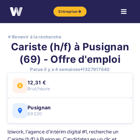
Entreprise
Revenir à la recherche
Cariste (h/f) à Pusignan
(69) - Offre d'emploi
Parue il y a 4 semaines
1327917640
12,31 €
Brut/heure
Pusignan
69330
Iziwork, l'agence d’intérim digital #1, recherche un
Cariste (h/f) à Pusignan. Candidatez en un clic et