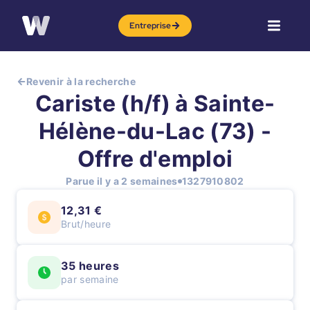
Entreprise
Revenir à la recherche
Cariste (h/f) à Sainte-
Hélène-du-Lac (73) -
Offre d'emploi
Parue il y a 2 semaines
1327910802
12,31 €
Brut/heure
35 heures
par semaine