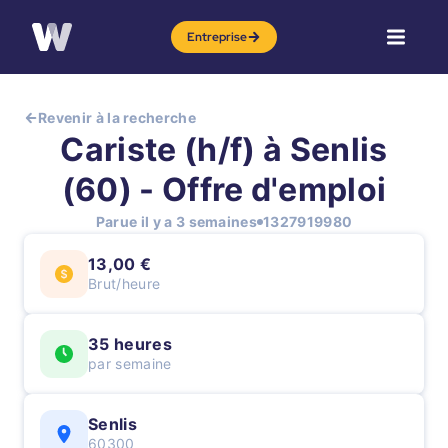
Entreprise
Revenir à la recherche
Cariste (h/f) à Senlis
(60) - Offre d'emploi
Parue il y a 3 semaines
1327919980
13,00 €
Brut/heure
35 heures
par semaine
Senlis
60300