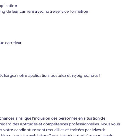
plication
g de leur carrière avec notre service formation
ue carreleur
éléchargez notre application, postulez et rejoignez nous !
s chances ainsi que l'inclusion des personnes en situation de
 regard des aptitudes et compétences professionnelles. Nous vous
votre candidature sont recueillies et traitées par Iziwork
ble sur son site web https://www.iziwork.com/fr/ ou par simple