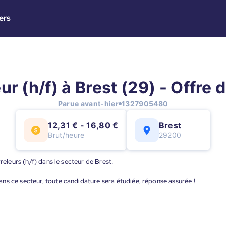
ers
ur (h/f) à Brest (29) - Offre 
Parue avant-hier
1327905480
12,31 € - 16,80 €
Brest
Brut/heure
29200
releurs (h/f) dans le secteur de Brest.
ns ce secteur, toute candidature sera étudiée, réponse assurée !