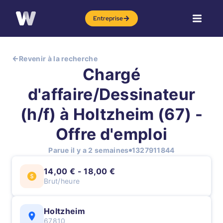
Entreprise
Revenir à la recherche
Chargé
d'affaire/Dessinateur
(h/f) à Holtzheim (67) -
Offre d'emploi
Parue il y a 2 semaines
1327911844
14,00 € - 18,00 €
Brut/heure
Holtzheim
67810