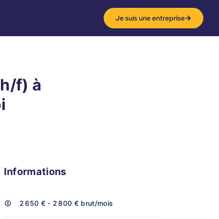
Je suis une entreprise
/f) à
i
Informations
2 650 € - 2 800 €
brut/mois