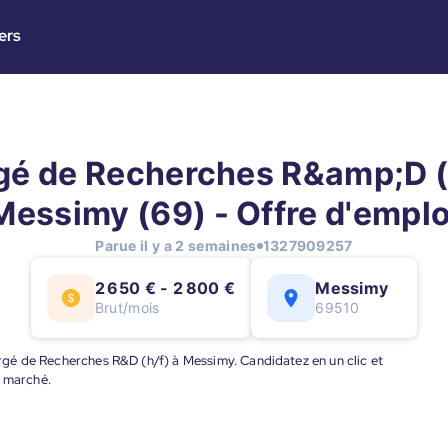
ers
gé de Recherches R&amp;D (h
Messimy (69) - Offre d'emplo
Parue il y a 2 semaines
1327909257
2 650 € - 2 800 €
Messimy
Brut/mois
69510
hargé de Recherches R&D (h/f) à Messimy. Candidatez en un clic et
u marché.