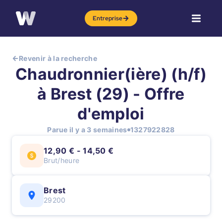
Entreprise
Revenir à la recherche
Chaudronnier(ière) (h/f)
à Brest (29) - Offre
d'emploi
Parue il y a 3 semaines
1327922828
12,90 € - 14,50 €
Brut/heure
Brest
29200