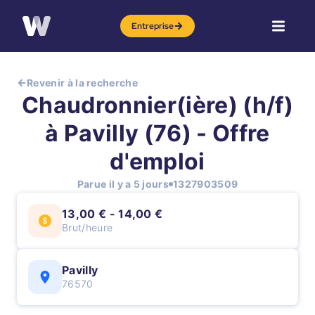
Entreprise
Revenir à la recherche
Chaudronnier(ière) (h/f)
à Pavilly (76) - Offre
d'emploi
Parue il y a 5 jours
1327903509
13,00 € - 14,00 €
Brut/heure
Pavilly
76570