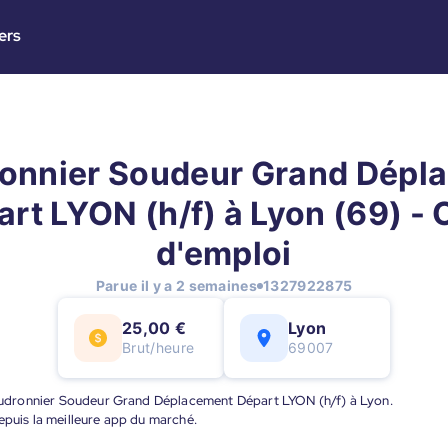
ers
onnier Soudeur Grand Dépl
rt LYON (h/f) à Lyon (69) - 
d'emploi
Parue il y a 2 semaines
1327922875
25,00 €
Lyon
Brut/heure
69007
Chaudronnier Soudeur Grand Déplacement Départ LYON (h/f) à Lyon.
epuis la meilleure app du marché.