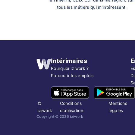
tous les métiers qui m’intéressent.
Intérimaires
E
Pourquoi Iziwork ?
Es
Parcourir les emplois
D
Se
©
Conditions
Mentions
iziwork
d'utilisation
légales
Copyright ©
2026
iziwork