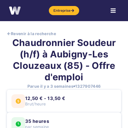
Entreprise
Revenir à la recherche
Chaudronnier Soudeur
(h/f) à Aubigny-Les
Clouzeaux (85) - Offre
d'emploi
Parue il y a 3 semaines
1327907446
12,50 € - 13,50 €
Brut/heure
35 heures
par semaine