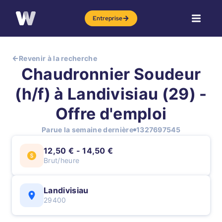
Entreprise
Revenir à la recherche
Chaudronnier Soudeur
(h/f) à Landivisiau (29) -
Offre d'emploi
Parue la semaine dernière
1327697545
12,50 € - 14,50 €
Brut/heure
Landivisiau
29400