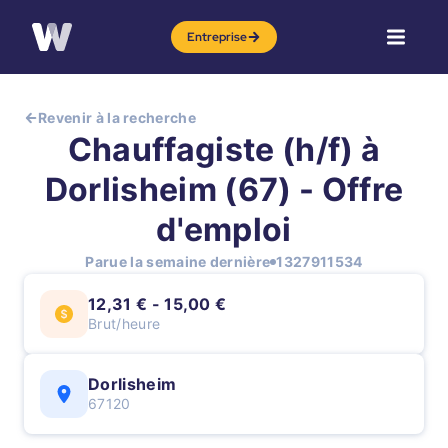
Entreprise
Revenir à la recherche
Chauffagiste (h/f) à
Dorlisheim (67) - Offre
d'emploi
Parue la semaine dernière
1327911534
12,31 € - 15,00 €
Brut/heure
Dorlisheim
67120