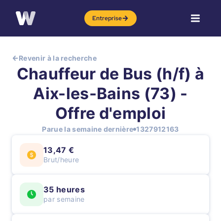
Entreprise
Revenir à la recherche
Chauffeur de Bus (h/f) à
Aix-les-Bains (73) -
Offre d'emploi
Parue la semaine dernière
1327912163
13,47 €
Brut/heure
35 heures
par semaine