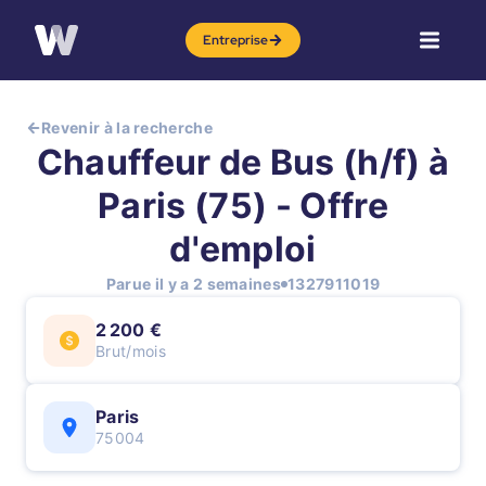
Entreprise
Revenir à la recherche
Chauffeur de Bus (h/f) à
Paris (75) - Offre
d'emploi
Parue il y a 2 semaines
1327911019
2 200 €
Brut/mois
Paris
75004