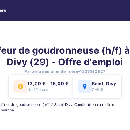
ers
eur de goudronneuse (h/f) à
Divy (29) - Offre d'emploi
Parue la semaine dernière
1327910827
13,00 € - 15,00 €
Saint-Divy
Brut/heure
29800
auffeur de goudronneuse (h/f) à Saint-Divy. Candidatez en un clic et
u marché.