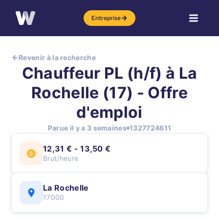
Entreprise
Revenir à la recherche
Chauffeur PL (h/f) à La
Rochelle (17) - Offre
d'emploi
Parue il y a 3 semaines
1327724611
12,31 € - 13,50 €
Brut/heure
La Rochelle
17000