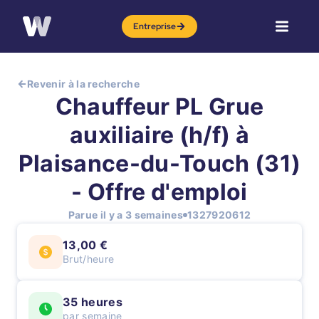
Entreprise
Revenir à la recherche
Chauffeur PL Grue
auxiliaire (h/f) à
Plaisance-du-Touch (31)
- Offre d'emploi
Parue il y a 3 semaines
1327920612
13,00 €
Brut/heure
35 heures
par semaine