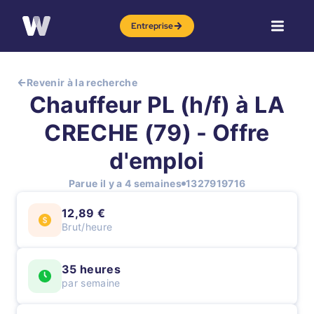
Entreprise
Revenir à la recherche
Chauffeur PL (h/f) à LA
CRECHE (79) - Offre
d'emploi
Parue il y a 4 semaines
1327919716
12,89 €
Brut/heure
35 heures
par semaine