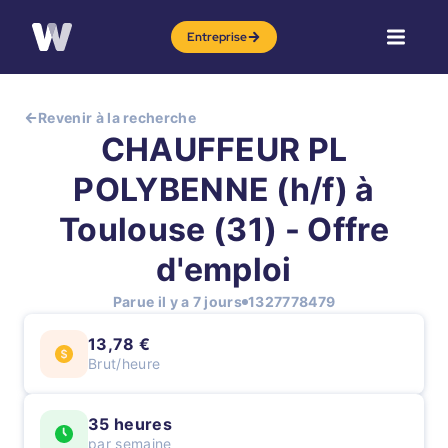
Entreprise
Revenir à la recherche
CHAUFFEUR PL
POLYBENNE (h/f) à
Toulouse (31) - Offre
d'emploi
Parue il y a 7 jours
1327778479
13,78 €
Brut/heure
35 heures
par semaine