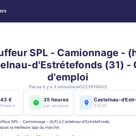
ers
ffeur SPL - Camionnage - (h
elnau-d'Estrétefonds (31) - 
d'emploi
Parue il y a 3 semaines
1327919405
,43 €
35 heures
Castelnau-d'Est
t/heure
par semaine
31620
hauffeur SPL - Camionnage - (h/f) à Castelnau-d'Estrétefonds.
epuis la meilleure app du marché.