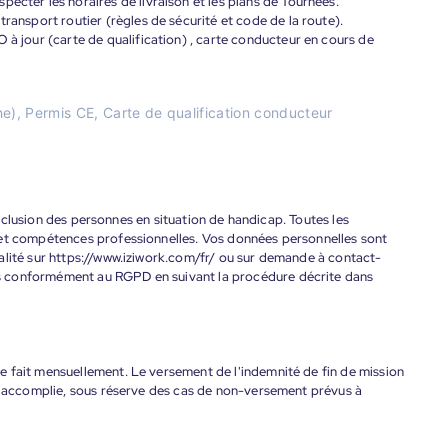
ecter les horaires de livraison et les plans de Tournées.
transport routier (règles de sécurité et code de la route).
 à jour (carte de qualification) , carte conducteur en cours de
), Permis CE, Carte de qualification conducteur
'inclusion des personnes en situation de handicap. Toutes les
 et compétences professionnelles. Vos données personnelles sont
alité sur https://www.iziwork.com/fr/ ou sur demande à contact-
s conformément au RGPD en suivant la procédure décrite dans
 fait mensuellement. Le versement de l'indemnité de fin de mission
nt accomplie, sous réserve des cas de non-versement prévus à