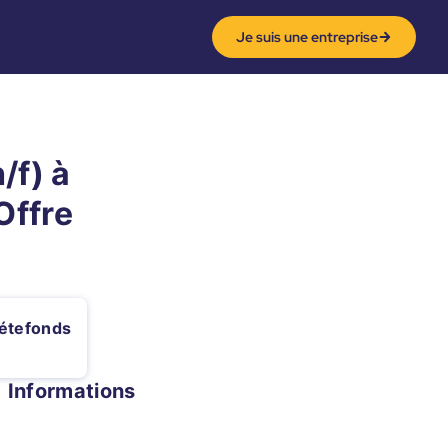
Je suis une entreprise
/f) à
Offre
rétefonds
Informations