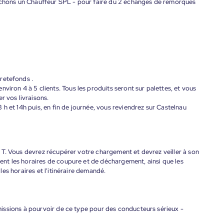
erchons un Chauffeur SPL - pour faire du 2 échanges de remorques
retefonds .
viron 4 à 5 clients. Tous les produits seront sur palettes, et vous
r vos livraisons.
h et 14h puis, en fin de journée, vous reviendrez sur Castelnau
T. Vous devrez récupérer votre chargement et devrez veiller à son
t les horaires de coupure et de déchargement, ainsi que les
es horaires et l'itinéraire demandé.
issions à pourvoir de ce type pour des conducteurs sérieux -