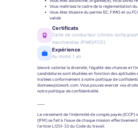
Vous êtes autonome, organisé(e), vous savez resp
Vous maîtrisez le cadre de la règlementation du 
Vous êtes titulaire du permis EC, FIMO et ou FCO
validé.
Certificats
Carte de conducteur (chrono tachygraphe
marchandise (FIMO/FCO)
Expérience
Au moins 1 an
Iziwork valorise la diversité, l'égalité des chances et l
candidatures sont étudiées en fonction des aptitudes
traitées conformément à notre politique de confidenti
donnees@iziwork.com. Vous pouvez exercer vos droit
notre politique de confidentialité.
____
Le versement de l'indemnité de congés payés (ICCP) se
(IFM) se fait à l'issue de chaque mission effectiveme
l'article L1251-33 du Code du travail.