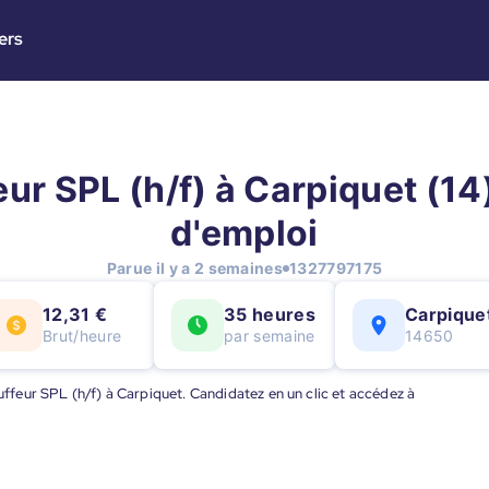
ers
ur SPL (h/f) à Carpiquet (14)
d'emploi
Parue il y a 2 semaines
1327797175
12,31 €
35 heures
Carpique
Brut/heure
par semaine
14650
auffeur SPL (h/f) à Carpiquet. Candidatez en un clic et accédez à