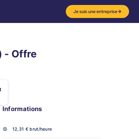
Je suis une entreprise
 - Offre
t
Informations
12,31 €
brut/heure