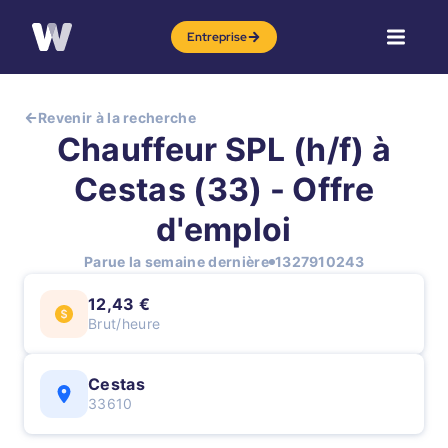
Entreprise
Revenir à la recherche
Chauffeur SPL (h/f) à
Cestas (33) - Offre
d'emploi
Parue la semaine dernière
1327910243
12,43 €
Brut/heure
Cestas
33610