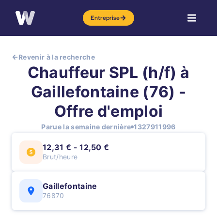
Entreprise
Revenir à la recherche
Chauffeur SPL (h/f) à
Gaillefontaine (76) -
Offre d'emploi
Parue la semaine dernière
1327911996
12,31 € - 12,50 €
Brut/heure
Gaillefontaine
76870