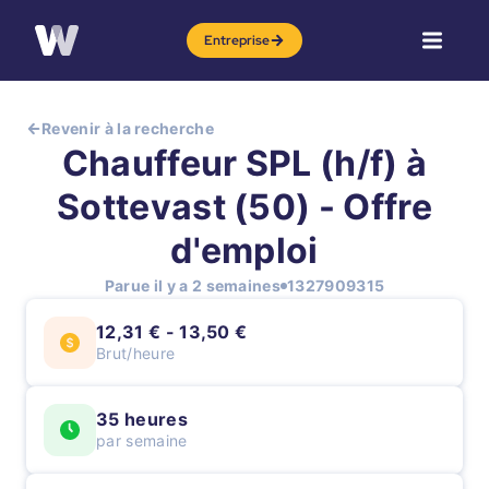
Entreprise
Revenir à la recherche
Chauffeur SPL (h/f) à
Sottevast (50) - Offre
d'emploi
Parue il y a 2 semaines
1327909315
12,31 € - 13,50 €
Brut/heure
35 heures
par semaine