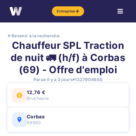
Entreprise
Revenir à la recherche
Chauffeur SPL Traction
de nuit 🚛 (h/f) à Corbas
(69) - Offre d'emploi
Parue il y a 3 jours
1327904650
12,76 €
Brut/heure
Corbas
69960