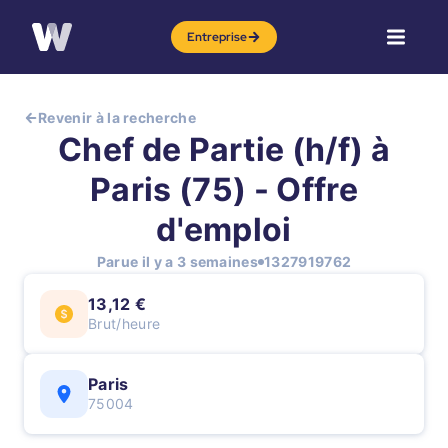
Entreprise
Revenir à la recherche
Chef de Partie (h/f) à
Paris (75) - Offre
d'emploi
Parue il y a 3 semaines
1327919762
13,12 €
Brut/heure
Paris
75004