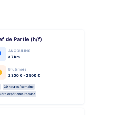
hef de Partie (h/f)
ANGOULINS
à 7 km
Brut/mois
2 300 € - 2 500 €
39 heures / semaine
ière expérience requise