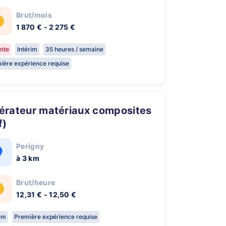
Brut/mois
1 870 € - 2 275 €
nte
Intérim
35 heures / semaine
ière expérience requise
f)
Perigny
à 3 km
Brut/heure
12,31 € - 12,50 €
rim
Première expérience requise