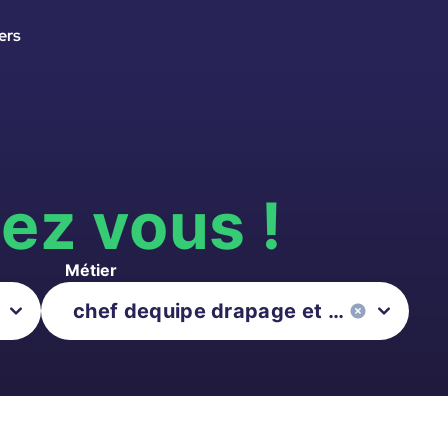
ers
s
ez vous !
Métier