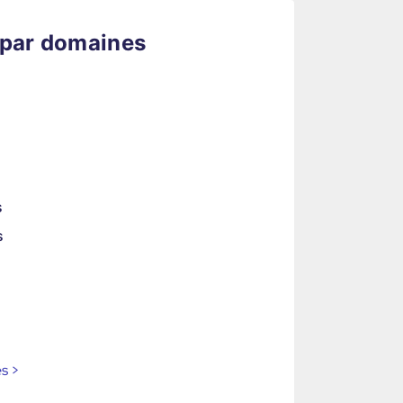
 par domaines
s
s
es
>