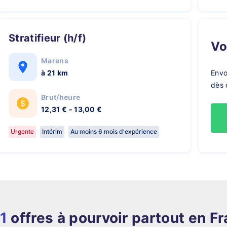
Stratifieur (h/f)
V
Marans
à 21 km
Envo
dès 
Brut/heure
12,31 € - 13,00 €
Urgente
Intérim
Au moins 6 mois d'expérience
1
offres à pourvoir partout en F