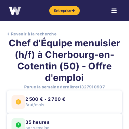
Entreprise
Revenir à la recherche
Chef d'Équipe menuisier
(h/f) à Cherbourg-en-
Cotentin (50) - Offre
d'emploi
Parue la semaine dernière
1327910907
2 500 € - 2 700 €
Brut/mois
35 heures
par semaine