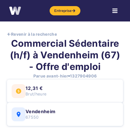
Entreprise
Revenir à la recherche
Commercial Sédentaire
(h/f) à Vendenheim (67)
- Offre d'emploi
Parue avant-hier
1327904906
12,31 €
Brut/heure
Vendenheim
67550