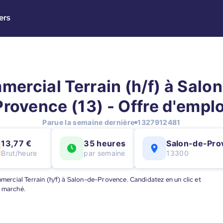
ers
ercial Terrain (h/f) à Salo
Provence (13) - Offre d'emplo
Parue la semaine dernière
1327912481
13,77 €
35 heures
Salon-de-Pro
Brut/heure
par semaine
13300
mmercial Terrain (h/f) à Salon-de-Provence. Candidatez en un clic et
u marché.