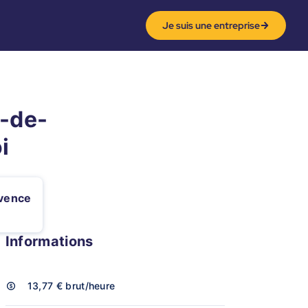
Je suis une entreprise
n-de-
i
vence
Informations
13,77 €
brut/heure