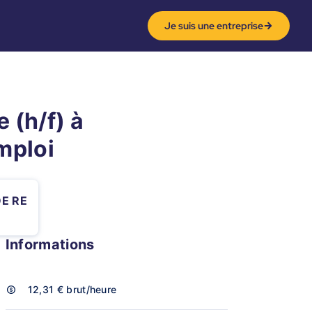
Je suis une entreprise
 (h/f) à
mploi
DE RE
Informations
12,31 €
brut/heure