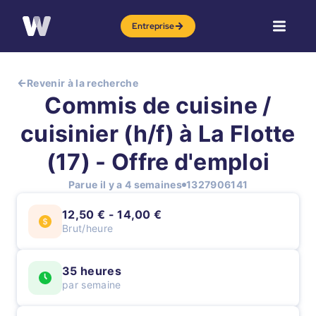
Entreprise
Revenir à la recherche
Commis de cuisine /
cuisinier (h/f) à La Flotte
(17) - Offre d'emploi
Parue il y a 4 semaines
1327906141
12,50 € - 14,00 €
Brut/heure
35 heures
par semaine