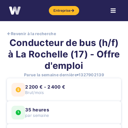
Entreprise
Revenir à la recherche
Conducteur de bus (h/f)
à La Rochelle (17) - Offre
d'emploi
Parue la semaine dernière
1327902139
2 200 € - 2 400 €
Brut/mois
35 heures
par semaine