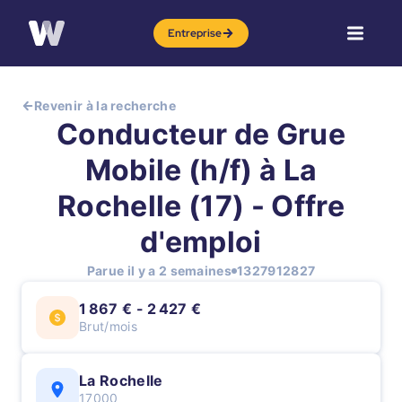
Entreprise
Revenir à la recherche
Conducteur de Grue
Mobile (h/f) à La
Rochelle (17) - Offre
d'emploi
Parue il y a 2 semaines
1327912827
1 867 € - 2 427 €
Brut/mois
La Rochelle
17000