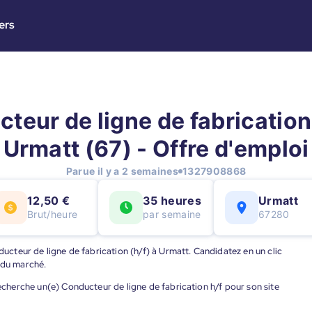
ers
teur de ligne de fabrication 
Urmatt (67) - Offre d'emploi
Parue il y a 2 semaines
1327908868
12,50 €
35 heures
Urmatt
Brut/heure
par semaine
67280
nducteur de ligne de fabrication (h/f) à Urmatt. Candidatez en un clic
 du marché.
recherche un(e) Conducteur de ligne de fabrication h/f pour son site