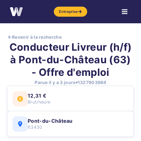
Entreprise
Revenir à la recherche
Conducteur Livreur (h/f)
à Pont-du-Château (63)
- Offre d'emploi
Parue il y a 3 jours
1327903984
12,31 €
Brut/heure
Pont-du-Château
63430