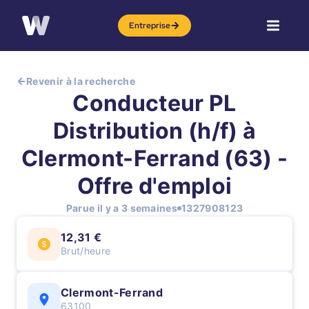
Entreprise
Revenir à la recherche
Conducteur PL
Distribution (h/f) à
Clermont-Ferrand (63) -
Offre d'emploi
Parue il y a 3 semaines
1327908123
12,31 €
Brut/heure
Clermont-Ferrand
63100