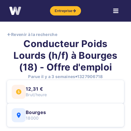
Entreprise
Revenir à la recherche
Conducteur Poids
Lourds (h/f) à Bourges
(18) - Offre d'emploi
Parue il y a 3 semaines
1327906718
12,31 €
Brut/heure
Bourges
18000