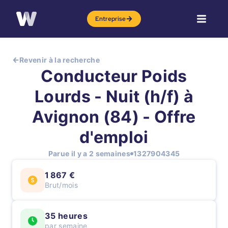
Entreprise
Revenir à la recherche
Conducteur Poids
Lourds - Nuit (h/f) à
Avignon (84) - Offre
d'emploi
Parue il y a 2 semaines
1327904345
1 867 €
Brut/mois
35 heures
par semaine