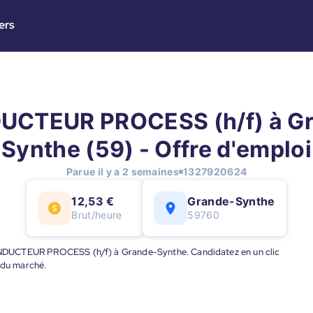
ers
CTEUR PROCESS (h/f) à G
Synthe (59) - Offre d'emploi
Parue il y a 2 semaines
1327920624
12,53 €
Grande-Synthe
Brut/heure
59760
 CONDUCTEUR PROCESS (h/f) à Grande-Synthe. Candidatez en un clic
 du marché.