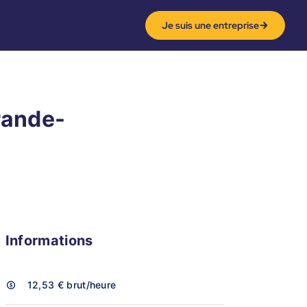
Je suis une entreprise
rande-
Informations
12,53 €
brut/heure