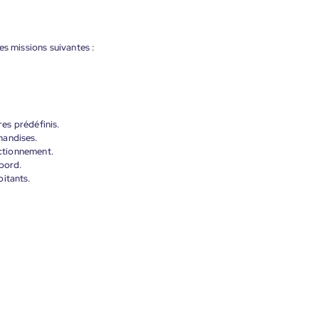
es missions suivantes :
res prédéfinis.
handises.
nctionnement.
bord.
itants.