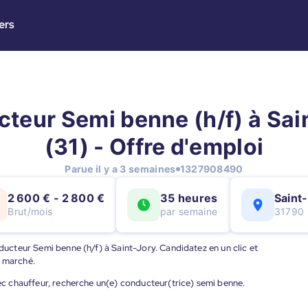
ers
teur Semi benne (h/f) à Sai
(31) - Offre d'emploi
Parue il y a 3 semaines
1327908490
2 600 € - 2 800 €
35 heures
Saint
Brut/mois
par semaine
31790
nducteur Semi benne (h/f) à Saint-Jory. Candidatez en un clic et
u marché.
vec chauffeur, recherche un(e) conducteur(trice) semi benne.