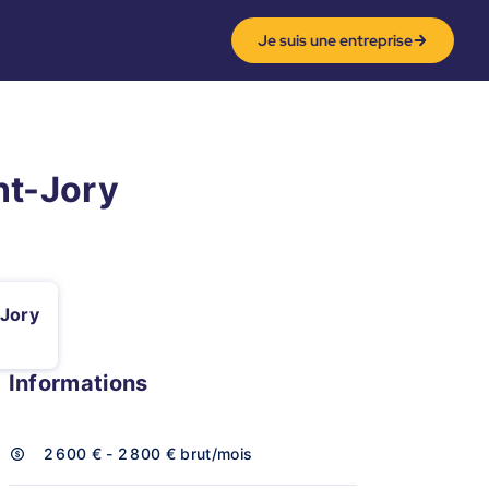
Je suis une entreprise
nt-Jory
-Jory
Informations
2 600 € - 2 800 €
brut/mois