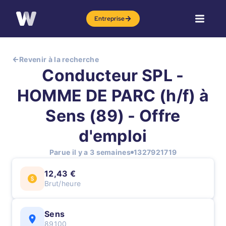
Entreprise
Revenir à la recherche
Conducteur SPL -
HOMME DE PARC (h/f) à
Sens (89) - Offre
d'emploi
Parue il y a 3 semaines
1327921719
12,43 €
Brut/heure
Sens
89100