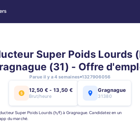
ers
ucteur Super Poids Lourds (h
ragnague (31) - Offre d'empl
Parue il y a 4 semaines
1327906056
12,50 € - 13,50 €
Gragnague
Brut/heure
31380
Conducteur Super Poids Lourds (h/f) à Gragnague. Candidatez en un
e app du marché.