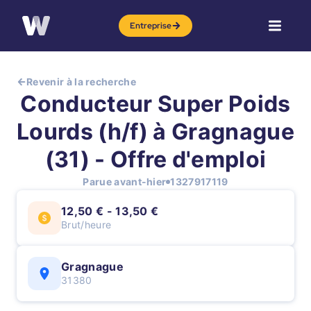
Entreprise
Revenir à la recherche
Conducteur Super Poids
Lourds (h/f) à Gragnague
(31) - Offre d'emploi
Parue avant-hier
1327917119
12,50 € - 13,50 €
Brut/heure
Gragnague
31380