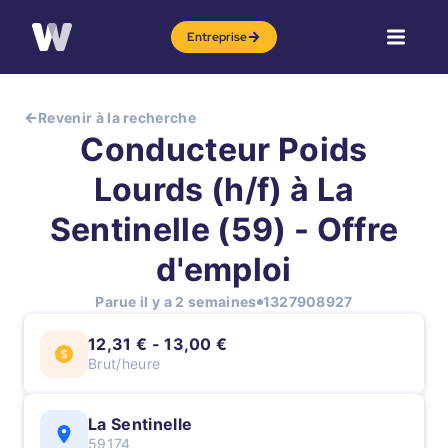
Entreprise
Revenir à la recherche
Conducteur Poids
Lourds (h/f) à La
Sentinelle (59) - Offre
d'emploi
Parue il y a 2 semaines
1327908927
12,31 € - 13,00 €
Brut/heure
La Sentinelle
59174