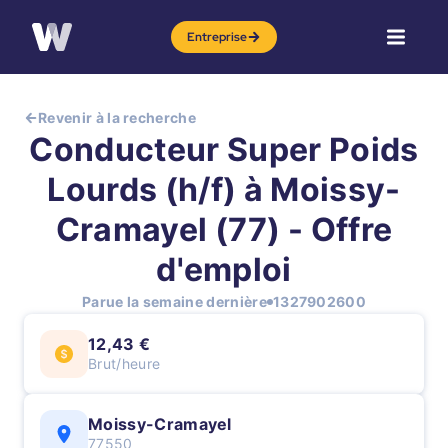
Entreprise
Revenir à la recherche
Conducteur Super Poids
Lourds (h/f) à Moissy-
Cramayel (77) - Offre
d'emploi
Parue la semaine dernière
1327902600
12,43 €
Brut/heure
Moissy-Cramayel
77550