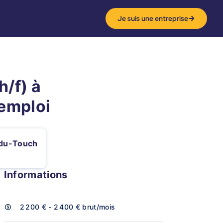
Je suis une entreprise
/f) à
'emploi
-du-Touch
Informations
2 200 € - 2 400 €
brut/mois