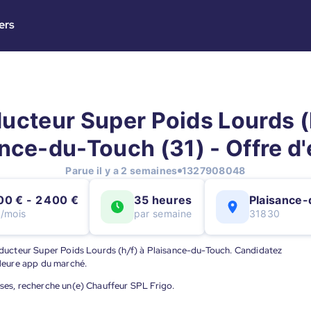
ers
ucteur Super Poids Lourds (h
nce-du-Touch (31) - Offre d
Parue il y a 2 semaines
1327908048
00 € - 2 400 €
35 heures
Plaisance
t/mois
par semaine
31830
Conducteur Super Poids Lourds (h/f) à Plaisance-du-Touch. Candidatez
illeure app du marché.
ises, recherche un(e) Chauffeur SPL Frigo.