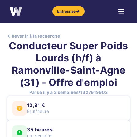
Entreprise
Revenir à la recherche
Conducteur Super Poids
Lourds (h/f) à
Ramonville-Saint-Agne
(31) - Offre d'emploi
Parue il y a 3 semaines
1327919903
12,31 €
Brut/heure
35 heures
par semaine