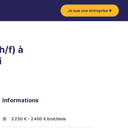
Je suis une entreprise
/f) à
i
Informations
2 250 € - 2 400 €
brut/mois