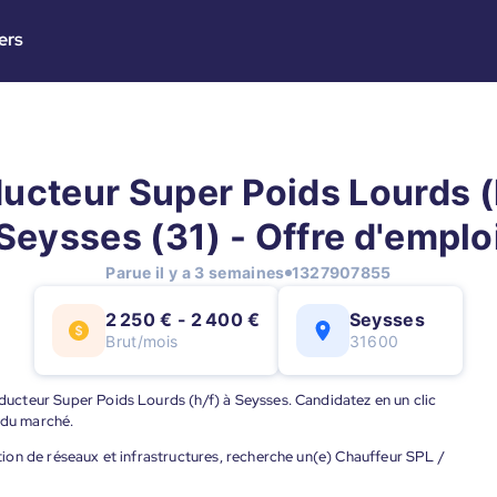
ers
ucteur Super Poids Lourds (h
Seysses (31) - Offre d'emplo
Parue il y a 3 semaines
1327907855
2 250 € - 2 400 €
Seysses
Brut/mois
31600
onducteur Super Poids Lourds (h/f) à Seysses. Candidatez en un clic
 du marché.
sation de réseaux et infrastructures, recherche un(e) Chauffeur SPL /