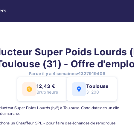
ers
ucteur Super Poids Lourds (h
Toulouse (31) - Offre d'emplo
Parue il y a 4 semaines
1327919406
12,43 €
Toulouse
Brut/heure
31200
onducteur Super Poids Lourds (h/f) à Toulouse. Candidatez en un clic
 du marché.
erchons un Chauffeur SPL - pour faire des échanges de remorques