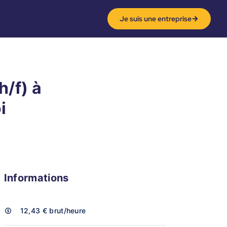
Je suis une entreprise
/f) à
i
Informations
12,43 €
brut/heure